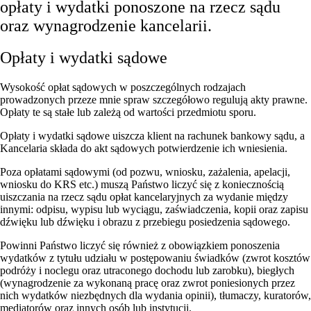
opłaty i wydatki ponoszone na rzecz sądu
oraz wynagrodzenie kancelarii.
Opłaty i wydatki sądowe
Wysokość opłat sądowych w poszczególnych rodzajach
prowadzonych przeze mnie spraw szczegółowo regulują akty prawne.
Opłaty te są stałe lub zależą od wartości przedmiotu sporu.
Opłaty i wydatki sądowe uiszcza klient na rachunek bankowy sądu, a
Kancelaria składa do akt sądowych potwierdzenie ich wniesienia.
Poza opłatami sądowymi (od pozwu, wniosku, zażalenia, apelacji,
wniosku do KRS etc.) muszą Państwo liczyć się z koniecznością
uiszczania na rzecz sądu opłat kancelaryjnych za wydanie między
innymi: odpisu, wypisu lub wyciągu, zaświadczenia, kopii oraz zapisu
dźwięku lub dźwięku i obrazu z przebiegu posiedzenia sądowego.
Powinni Państwo liczyć się również z obowiązkiem ponoszenia
wydatków z tytułu udziału w postępowaniu świadków (zwrot kosztów
podróży i noclegu oraz utraconego dochodu lub zarobku), biegłych
(wynagrodzenie za wykonaną pracę oraz zwrot poniesionych przez
nich wydatków niezbędnych dla wydania opinii), tłumaczy, kuratorów,
mediatorów oraz innych osób lub instytucji.