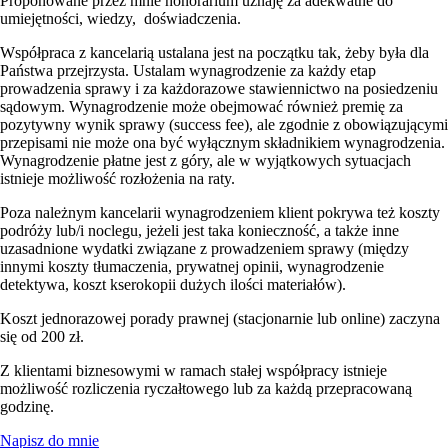
Proponowane przez mnie honorarium uznaję za adekwatne do
umiejętności, wiedzy, doświadczenia.
Współpraca z kancelarią ustalana jest na początku tak, żeby była dla
Państwa przejrzysta. Ustalam wynagrodzenie za każdy etap
prowadzenia sprawy i za każdorazowe stawiennictwo na posiedzeniu
sądowym. Wynagrodzenie może obejmować również premię za
pozytywny wynik sprawy (success fee), ale zgodnie z obowiązującymi
przepisami nie może ona być wyłącznym składnikiem wynagrodzenia.
Wynagrodzenie płatne jest z góry, ale w wyjątkowych sytuacjach
istnieje możliwość rozłożenia na raty.
Poza należnym kancelarii wynagrodzeniem klient pokrywa też koszty
podróży lub/i noclegu, jeżeli jest taka konieczność, a także inne
uzasadnione wydatki związane z prowadzeniem sprawy (między
innymi koszty tłumaczenia, prywatnej opinii, wynagrodzenie
detektywa, koszt kserokopii dużych ilości materiałów).
Koszt jednorazowej porady prawnej (stacjonarnie lub online) zaczyna
się od 200 zł.
Z klientami biznesowymi w ramach stałej współpracy istnieje
możliwość rozliczenia ryczałtowego lub za każdą przepracowaną
godzinę.
Napisz do mnie